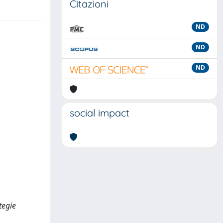
Citazioni
ND
ND
ND
social impact
tegie