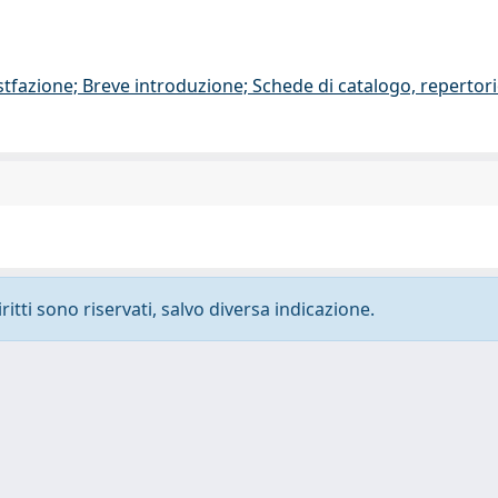
stfazione; Breve introduzione; Schede di catalogo, repertor
ritti sono riservati, salvo diversa indicazione.
-
Privacy