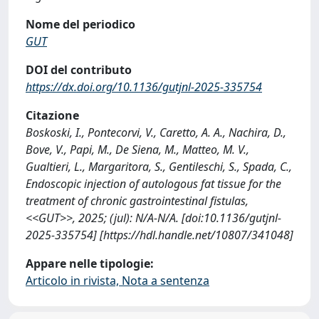
Nome del periodico
GUT
DOI del contributo
https://dx.doi.org/10.1136/gutjnl-2025-335754
Citazione
Boskoski, I., Pontecorvi, V., Caretto, A. A., Nachira, D.,
Bove, V., Papi, M., De Siena, M., Matteo, M. V.,
Gualtieri, L., Margaritora, S., Gentileschi, S., Spada, C.,
Endoscopic injection of autologous fat tissue for the
treatment of chronic gastrointestinal fistulas,
<<GUT>>, 2025; (jul): N/A-N/A. [doi:10.1136/gutjnl-
2025-335754] [https://hdl.handle.net/10807/341048]
Appare nelle tipologie:
Articolo in rivista, Nota a sentenza