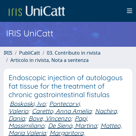
IRIS UniCatt
IRIS
PubliCatt
03. Contributo in rivista
Articolo in rivista, Nota a sentenza
Endoscopic injection of autologous
fat tissue for the treatment of
chronic gastrointestinal fistulas
Boskoski, Ivo
;
Pontecorvi,
Valerio
;
Caretto, Anna Amelia
;
Nachira,
Dania
;
Bove, Vincenzo
;
Papi,
Massimiliano
;
De Siena, Martina
;
Matteo,
Maria Valeria
;
Margaritora,