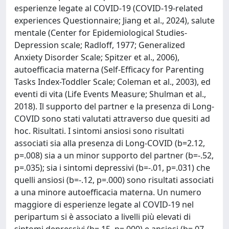
esperienze legate al COVID-19 (COVID-19-related
experiences Questionnaire; Jiang et al., 2024), salute
mentale (Center for Epidemiological Studies-
Depression scale; Radloff, 1977; Generalized
Anxiety Disorder Scale; Spitzer et al., 2006),
autoefficacia materna (Self-Efficacy for Parenting
Tasks Index-Toddler Scale; Coleman et al., 2003), ed
eventi di vita (Life Events Measure; Shulman et al.,
2018). Il supporto del partner e la presenza di Long-
COVID sono stati valutati attraverso due quesiti ad
hoc. Risultati. I sintomi ansiosi sono risultati
associati sia alla presenza di Long-COVID (b=2.12,
p=.008) sia a un minor supporto del partner (b=-.52,
p=.035); sia i sintomi depressivi (b=-.01, p=.031) che
quelli ansiosi (b=-.12, p=.000) sono risultati associati
a una minore autoefficacia materna. Un numero
maggiore di esperienze legate al COVID-19 nel
peripartum si è associato a livelli più elevati di
sintomi depressivi (b=.15, p=.000) e ansiosi (b=.07,