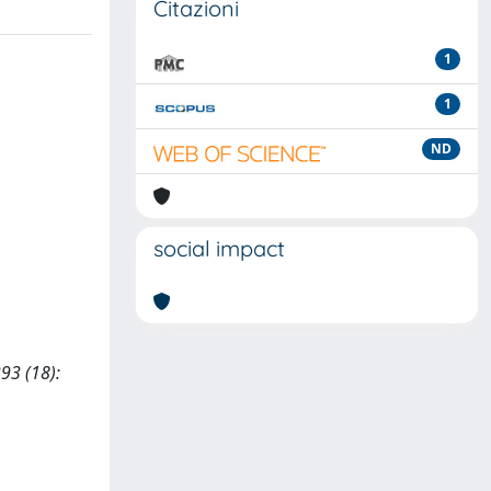
Citazioni
1
1
ND
social impact
93 (18):