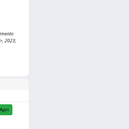
dimento
>, 2023;
/Apri