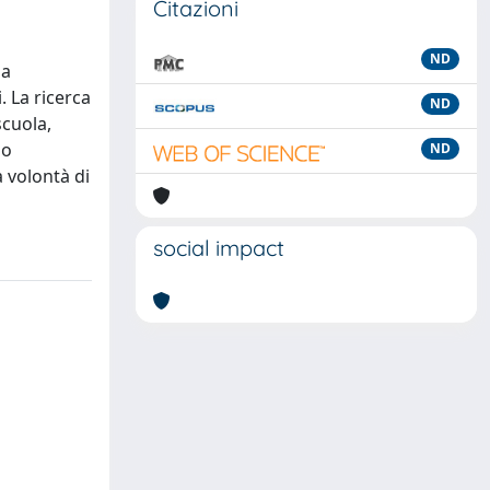
Citazioni
ND
ia
 La ricerca
ND
scuola,
lo
ND
a volontà di
social impact