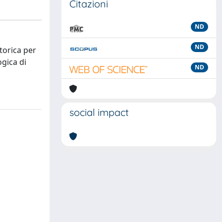
Citazioni
ND
ND
torica per
ogica di
ND
social impact