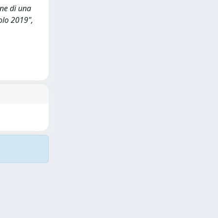
one di una
olo 2019",