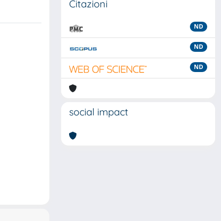
Citazioni
ND
ND
ND
social impact