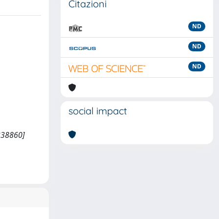
Citazioni
ND
ND
ND
social impact
/338860]