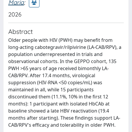
Maria
;
2026
Abstract
Older people with HIV (PWH) may benefit from
long-acting cabotegravir/rilpivirine (LA-CAB/RPV), a
population underrepresented in trials and
observational cohorts. In the GEPPO cohort, 135
PWH >65 years of age received bimonthly LA-
CAB/RPV. After 17.4 months, virological
suppression (HIV-RNA <50 copies/mL) was
maintained in all, while 15 participants
discontinued them (11.1%, 10% in the first 12
months): 1 participant with isolated HbCAb at
baseline showed a late HBV reactivation (19.4
months after starting). These findings support LA-
CAB/RPV's efficacy and tolerability in older PWH.