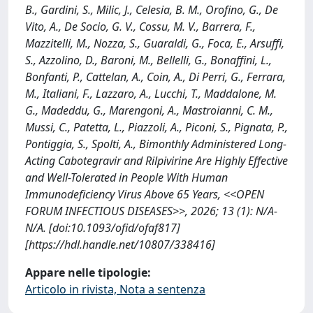
B., Gardini, S., Milic, J., Celesia, B. M., Orofino, G., De
Vito, A., De Socio, G. V., Cossu, M. V., Barrera, F.,
Mazzitelli, M., Nozza, S., Guaraldi, G., Foca, E., Arsuffi,
S., Azzolino, D., Baroni, M., Bellelli, G., Bonaffini, L.,
Bonfanti, P., Cattelan, A., Coin, A., Di Perri, G., Ferrara,
M., Italiani, F., Lazzaro, A., Lucchi, T., Maddalone, M.
G., Madeddu, G., Marengoni, A., Mastroianni, C. M.,
Mussi, C., Patetta, L., Piazzoli, A., Piconi, S., Pignata, P.,
Pontiggia, S., Spolti, A., Bimonthly Administered Long-
Acting Cabotegravir and Rilpivirine Are Highly Effective
and Well-Tolerated in People With Human
Immunodeficiency Virus Above 65 Years, <<OPEN
FORUM INFECTIOUS DISEASES>>, 2026; 13 (1): N/A-
N/A. [doi:10.1093/ofid/ofaf817]
[https://hdl.handle.net/10807/338416]
Appare nelle tipologie:
Articolo in rivista, Nota a sentenza