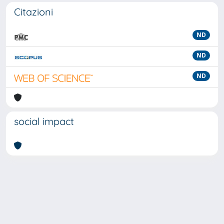
Citazioni
ND
ND
ND
social impact
Powered by
IRIS
-
about IRIS
-
Utilizzo dei cookie
-
Privacy
Copyright © 2026