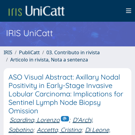
IRIS UniCatt
IRIS
PubliCatt
03. Contributo in rivista
Articolo in rivista, Nota a sentenza
ASO Visual Abstract: Axillary Nodal
Positivity in Early-Stage Invasive
Lobular Carcinoma: Implications for
Sentinel Lymph Node Biopsy
Omission
Scardina, Lorenzo
;
D'Archi,
Sabatino
;
Accetta, Cristina
;
Di Leone,