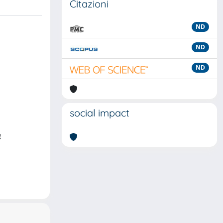
Citazioni
ND
ND
ND
social impact
4