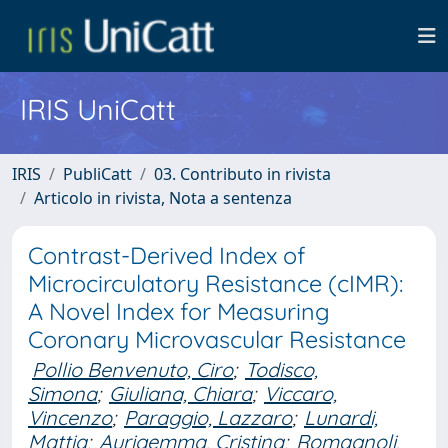
IRIS UniCatt
IRIS
PubliCatt
03. Contributo in rivista
Articolo in rivista, Nota a sentenza
Contrast-Derived Index of
Microcirculatory Resistance (cIMR):
A Novel Index for Measuring
Coronary Microvascular Resistance
Pollio Benvenuto, Ciro
;
Todisco,
Simona
;
Giuliana, Chiara
;
Viccaro,
Vincenzo
;
Paraggio, Lazzaro
;
Lunardi,
Mattia
;
Aurigemma, Cristina
;
Romagnoli,