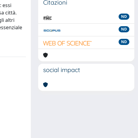
Citazioni
: essi
a città.
ND
i altri
essenziale
ND
ND
social impact