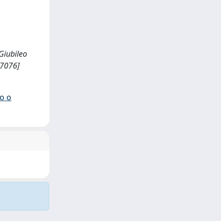
 Giubileo
37076]
io o