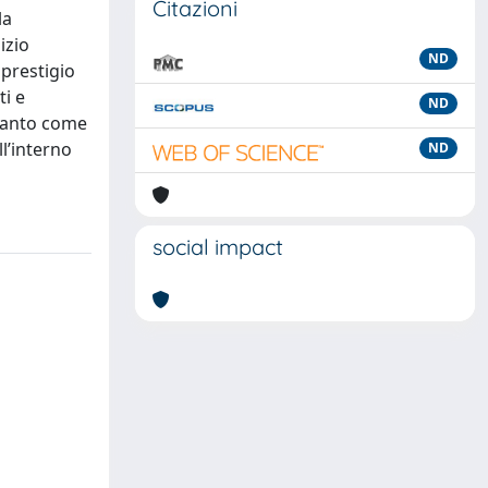
Citazioni
la
izio
ND
 prestigio
ti e
ND
ltanto come
l’interno
ND
social impact