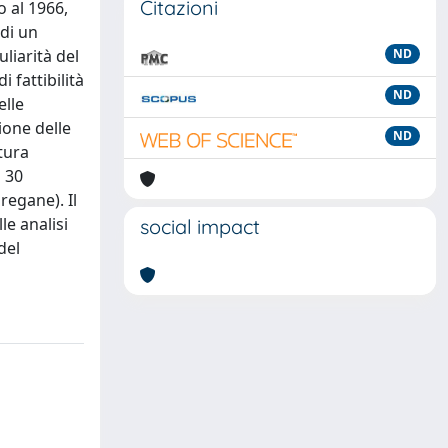
Citazioni
o al 1966,
 di un
liarità del
ND
 fattibilità
ND
elle
ione delle
ND
tura
a 30
regane). Il
le analisi
social impact
del