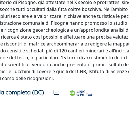
ritorio di Pisogne, già attestate nel X secolo e protrattesi sin
ocché tutti occultati dalla fitta coltre boschiva. Nell’ambito
urisecolare e a valorizzare in chiave anche turistica le pecu
nistrazione comunale di Pisogne hanno promosso lo studio di
e ricognizione geoarcheologica e un’approfondita analisi d
 ricerca è stato così possibile effettuare una precisa valutaz
re riscontri di matrice archeomineraria e redigere la mappa
do censiti e schedati più di 120 cantieri minerari e all’incirc
one del ferro, in particolare 15 forni di arrostimento (le c.d. 
bito scientifico; vengono anche presentati i primi risultati del
erie Lucchini di Lovere e quelli del CNR, Istituto di Scienze 
 corso delle ricognizioni.
a completa (DC)