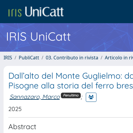
IRIS UniCatt
IRIS
PubliCatt
03. Contributo in rivista
Articolo in r
Dall’alto del Monte Guglielmo: dal
Pisogne alla storia del ferro bre
Sannazaro, Marco
;
Penultimo
2025
Abstract