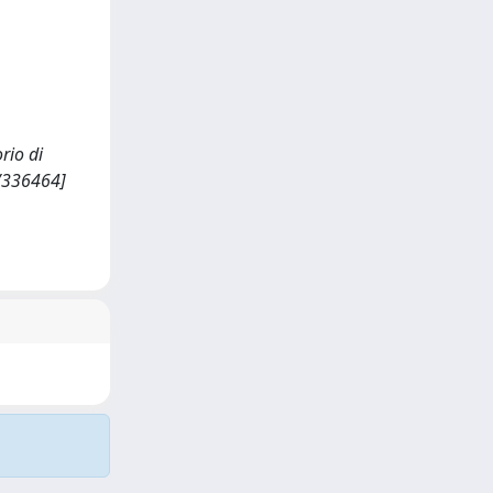
rio di
7/336464]