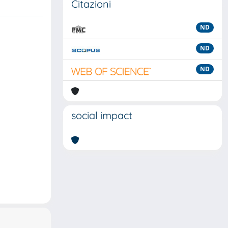
Citazioni
ND
ND
ND
social impact