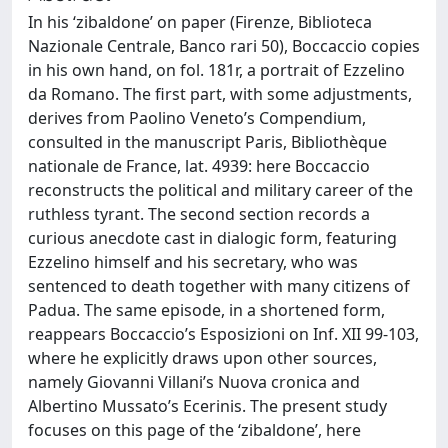
In his ‘zibaldone’ on paper (Firenze, Biblioteca
Nazionale Centrale, Banco rari 50), Boccaccio copies
in his own hand, on fol. 181r, a portrait of Ezzelino
da Romano. The first part, with some adjustments,
derives from Paolino Veneto’s Compendium,
consulted in the manuscript Paris, Bibliothèque
nationale de France, lat. 4939: here Boccaccio
reconstructs the political and military career of the
ruthless tyrant. The second section records a
curious anecdote cast in dialogic form, featuring
Ezzelino himself and his secretary, who was
sentenced to death together with many citizens of
Padua. The same episode, in a shortened form,
reappears Boccaccio’s Esposizioni on Inf. XII 99-103,
where he explicitly draws upon other sources,
namely Giovanni Villani’s Nuova cronica and
Albertino Mussato’s Ecerinis. The present study
focuses on this page of the ‘zibaldone’, here