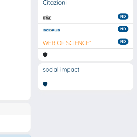
Citazioni
ND
ND
ND
social impact