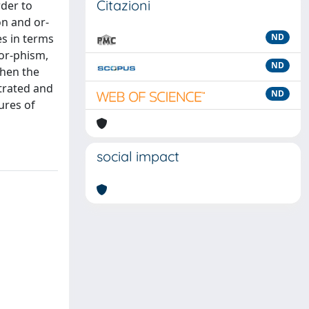
Citazioni
rder to
n and or-
s in terms
ND
mor-phism,
ND
then the
trated and
ND
ures of
social impact