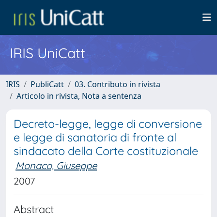
IRIS UniCatt
IRIS
PubliCatt
03. Contributo in rivista
Articolo in rivista, Nota a sentenza
Decreto-legge, legge di conversione
e legge di sanatoria di fronte al
sindacato della Corte costituzionale
Monaco, Giuseppe
2007
Abstract