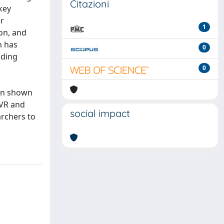
Citazioni
key
ar
1
on, and
h has
0
uding
0
een shown
BVR and
social impact
archers to