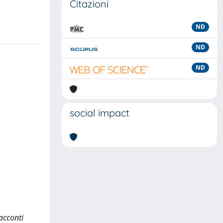
Citazioni
ND
ND
ND
social impact
acconti