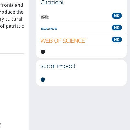
Citazioni
ofronia and
troduce the
ND
ry cultural
f patristic
ND
ND
social impact
A