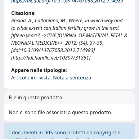
https://dx.doi.org/10.3109/14767058.2012.714983
Citazione
Rosina, A., Caltabiano, M., Where, in which way and
to what extent can Italian fertility grow in the next
fifteen years?, <<THE JOURNAL OF MATERNAL-FETAL &
NEONATAL MEDICINE>>, 2012; (S4): 37-39.
[doi:10.3109/14767058.2012.714983]
[http://hdl.handle.net/10807/31861]
Appare nelle tipologie:
Articolo in rivista, Nota a sentenza
File in questo prodotto:
Non ci sono file associati a questo prodotto.
I documenti in IRIS sono protetti da copyright e