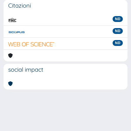
Citazioni
ND
ND
ND
social impact
Powered by
IRIS
-
about IRIS
-
Utilizzo dei cookie
-
Privacy
Copyright © 2026