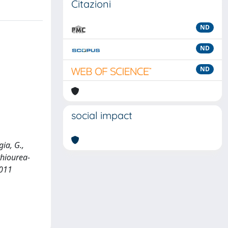
Citazioni
ND
ND
ND
social impact
gia, G.,
thiourea-
2011