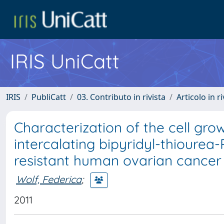
IRIS UniCatt
IRIS
PubliCatt
03. Contributo in rivista
Articolo in r
Characterization of the cell gro
intercalating bipyridyl-thiourea-
resistant human ovarian cancer c
Wolf, Federica
;
2011