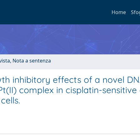
Home
Sfo
ivista, Nota a sentenza
wth inhibitory effects of a novel D
Pt(II) complex in cisplatin-sensitive
ells.