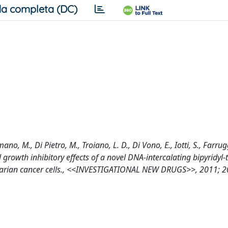
a completa (DC)
no, M., Di Pietro, M., Troiano, L. D., Di Vono, E., Iotti, S., Farrug
ell growth inhibitory effects of a novel DNA-intercalating bipyridyl-
n ovarian cancer cells., <<INVESTIGATIONAL NEW DRUGS>>, 2011; 