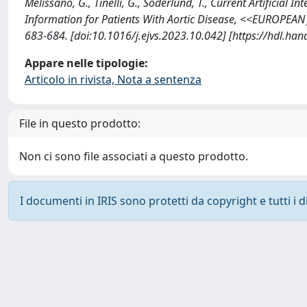
Melissano, G., Tinelli, G., Soderlund, T., Current Artificia
Information for Patients With Aortic Disease, <<EUROP
683-684. [doi:10.1016/j.ejvs.2023.10.042] [https://hdl.ha
Appare nelle tipologie:
Articolo in rivista, Nota a sentenza
File in questo prodotto:
Non ci sono file associati a questo prodotto.
I documenti in IRIS sono protetti da copyright e tutti i di
Powered by
IRIS
-
about IRIS
-
Utilizzo dei cookie