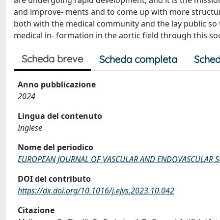
are undergoing rapid development, and it is the missio
and improve- ments and to come up with more structure
both with the medical community and the lay public so t
medical in- formation in the aortic field through this so
Scheda breve
Scheda completa
Sched
Anno pubblicazione
2024
Lingua del contenuto
Inglese
Nome del periodico
EUROPEAN JOURNAL OF VASCULAR AND ENDOVASCULAR 
DOI del contributo
https://dx.doi.org/10.1016/j.ejvs.2023.10.042
Citazione