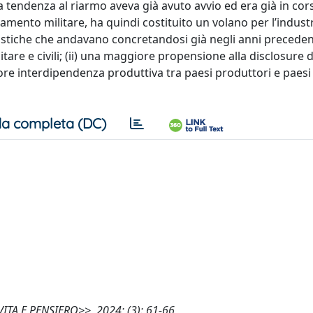
 la tendenza al riarmo aveva già avuto avvio ed era già in co
mento militare, ha quindi costituito un volano per l’industr
stiche che andavano concretandosi già negli anni precedent
litare e civili; (ii) una maggiore propensione alla disclosure d
ore interdipendenza produttiva tra paesi produttori e paesi cl
a completa (DC)
<<VITA E PENSIERO>>, 2024; (3): 61-66