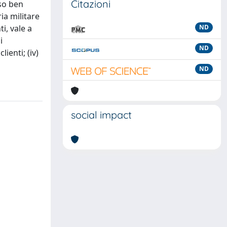
Citazioni
rso ben
ia militare
i, vale a
ND
i
ND
ienti; (iv)
ND
social impact