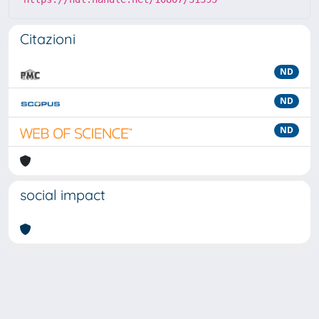
Citazioni
ND
ND
ND
social impact