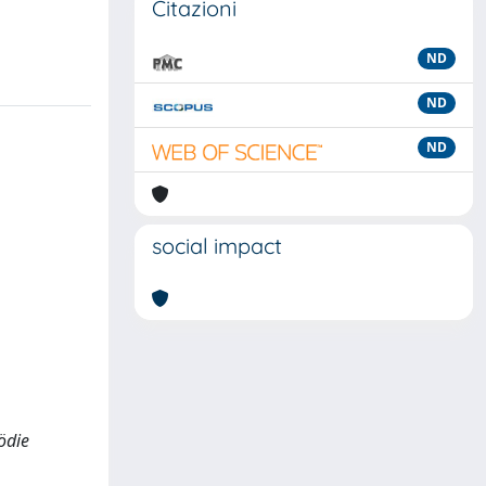
Citazioni
ND
ND
ND
social impact
ödie