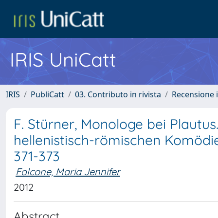
IRIS UniCatt
IRIS
PubliCatt
03. Contributo in rivista
Recensione i
F. Stürner, Monologe bei Plautus
hellenistisch-römischen Komödie,
371-373
Falcone, Maria Jennifer
2012
Abstract