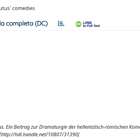
autus' comedies
a completa (DC)
utus. Ein Beitrag zur Dramaturgie der hellenistisch-römischen Kom
[http://hdl.handle.net/10807/31390]