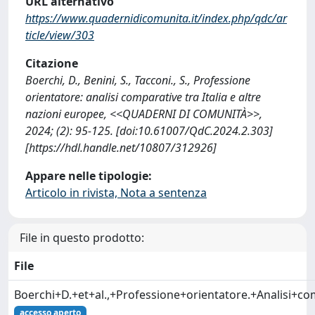
URL alternativo
https://www.quadernidicomunita.it/index.php/qdc/ar
ticle/view/303
Citazione
Boerchi, D., Benini, S., Tacconi., S., Professione
orientatore: analisi comparative tra Italia e altre
nazioni europee, <<QUADERNI DI COMUNITÀ>>,
2024; (2): 95-125. [doi:10.61007/QdC.2024.2.303]
[https://hdl.handle.net/10807/312926]
Appare nelle tipologie:
Articolo in rivista, Nota a sentenza
File in questo prodotto:
File
Boerchi+D.+et+al.,+Professione+orientatore.+Analisi+co
accesso aperto