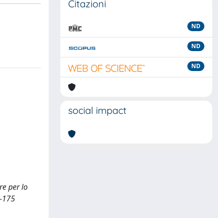
Citazioni
ND
ND
ND
social impact
re per lo
4-175