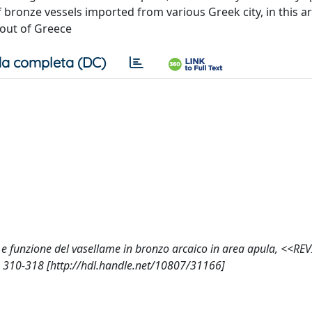
of bronze vessels imported from various Greek city, in this 
 out of Greece
a completa (DC)
za e funzione del vasellame in bronzo arcaico in area apula, <<RE
10-318 [http://hdl.handle.net/10807/31166]