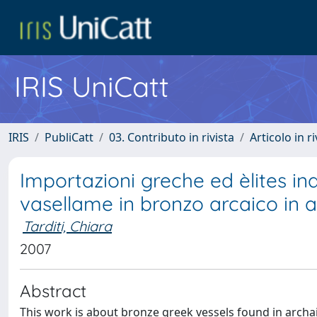
IRIS UniCatt
IRIS
PubliCatt
03. Contributo in rivista
Articolo in r
Importazioni greche ed èlites in
vasellame in bronzo arcaico in 
Tarditi, Chiara
2007
Abstract
This work is about bronze greek vessels found in archai