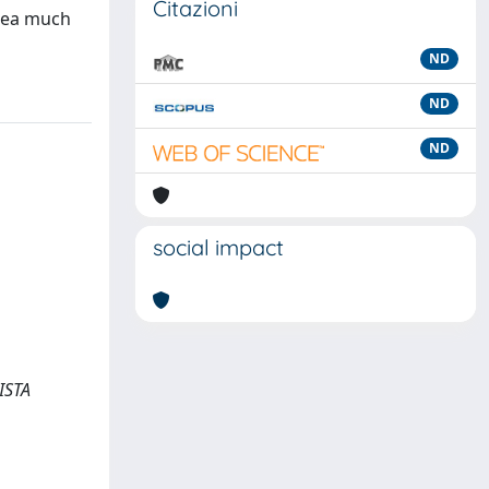
Citazioni
area much
ND
ND
ND
social impact
VISTA