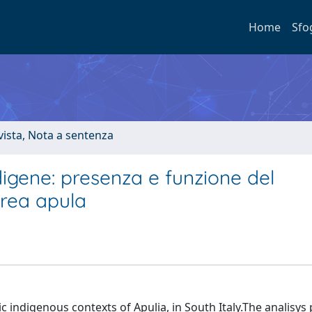
Home
Sfo
ivista, Nota a sentenza
digene: presenza e funzione del
area apula
c indigenous contexts of Apulia, in South Italy.The analisys