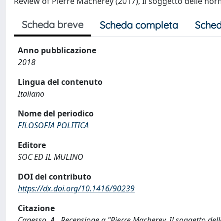
Review of Pierre Macherey (2017), Il soggetto delle no
Scheda breve
Scheda completa
Sched
Anno pubblicazione
2018
Lingua del contenuto
Italiano
Nome del periodico
FILOSOFIA POLITICA
Editore
SOC ED IL MULINO
DOI del contributo
https://dx.doi.org/10.1416/90239
Citazione
Canesso, A., Recensione a "Pierre Macherey, Il soggetto 