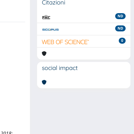
Citazioni
ND
ND
0
social impact
 2018;