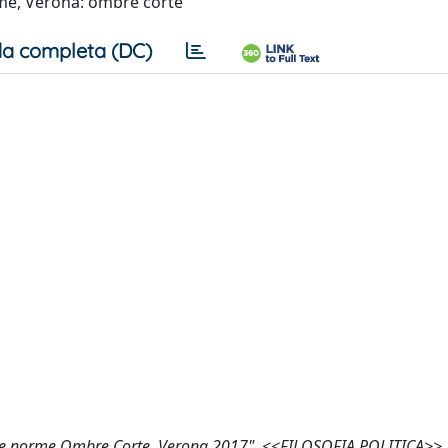
rme, Verona: ombre corte
a completa (DC)
delle norme Ombre Corte, Verona 2017", <<FILOSOFIA POLITICA>>,