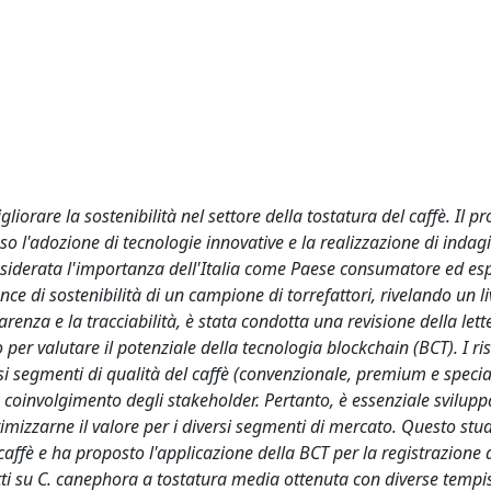
iorare la sostenibilità nel settore della tostatura del caffè. Il pr
o l'adozione di tecnologie innovative e la realizzazione di indagi
Considerata l'importanza dell'Italia come Paese consumatore ed es
nce di sostenibilità di un campione di torrefattori, rivelando un li
enza e la tracciabilità, è stata condotta una revisione della lett
per valutare il potenziale della tecnologia blockchain (BCT). I ris
si segmenti di qualità del caffè (convenzionale, premium e special
 e coinvolgimento degli stakeholder. Pertanto, è essenziale svilupp
imizzarne il valore per i diversi segmenti di mercato. Questo stu
caffè e ha proposto l'applicazione della BCT per la registrazione d
otti su C. canephora a tostatura media ottenuta con diverse tempi