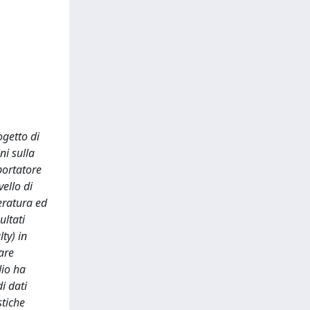
ogetto di
ni sulla
portatore
vello di
eratura ed
ultati
ty) in
are
dio ha
i dati
stiche