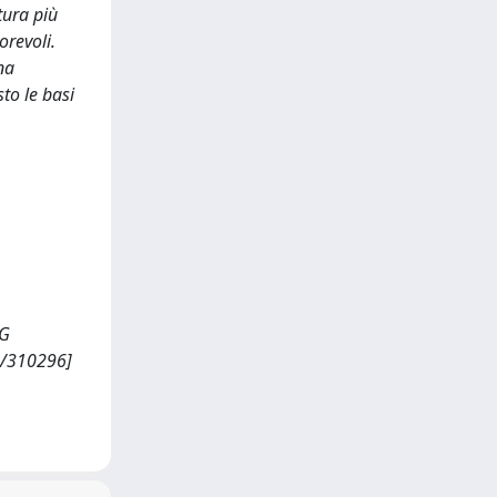
tura più
orevoli.
na
to le basi
NG
07/310296]