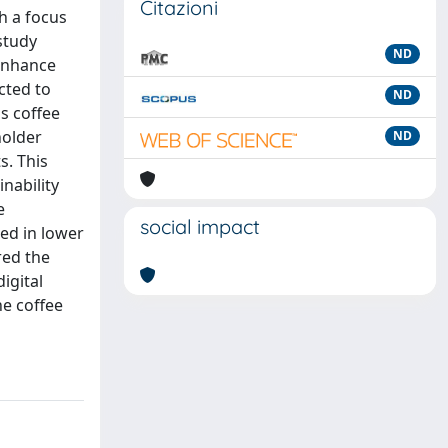
Citazioni
h a focus
study
ND
 enhance
cted to
ND
s coffee
holder
ND
s. This
nability
e
social impact
ted in lower
red the
igital
he coffee