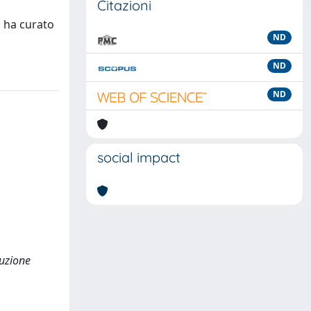
Citazioni
a ha curato
ND
ND
ND
social impact
duzione