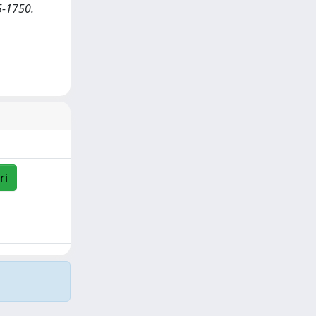
5-1750.
ri