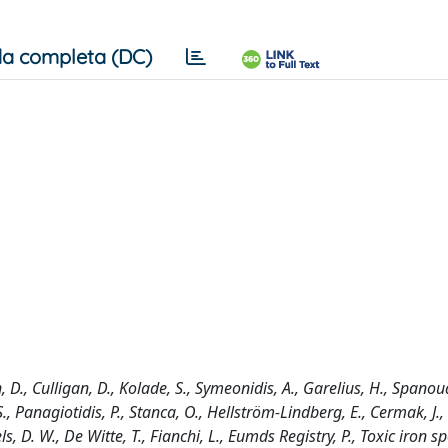
a completa (DC)
 D., Culligan, D., Kolade, S., Symeonidis, A., Garelius, H., Spanou
, S., Panagiotidis, P., Stanca, O., Hellström-Lindberg, E., Cermak, J.
s, D. W., De Witte, T., Fianchi, L., Eumds Registry, P., Toxic iron sp