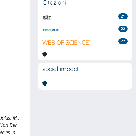
Citazioni
21
22
22
social impact
dakis, M.,
, Van Der
ecies in