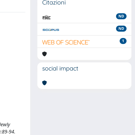
Citazioni
ND
ND
1
social impact
Newly
:89-94.