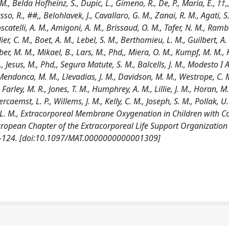
 M., Belda Hofheinz, S., Dupic, L., Gimeno, R., De, P., Maria, E., ††,
so, R., ##,, Belohlavek, J., Cavallaro, G. M., Zanai, R. M., Agati, S
scatelli, A. M., Amigoni, A. M., Brissaud, O. M., Tafer, N. M., Ram
ier, C. M., Boet, A. M., Lebel, S. M., Berthomieu, L. M., Guilbert, A.
ber, M. M., Mikael, B., Lars, M., Phd,, Miera, O. M., Kumpf, M. M., 
L., Jesus, M., Phd,, Segura Matute, S. M., Balcells, J. M., Modesto I 
, Mendonca, M. M., Llevadias, J. M., Davidson, M. M., Westrope, C. 
 Farley, M. R., Jones, T. M., Humphrey, A. M., Lillie, J. M., Horan, M
rcaemst, L. P., Willems, J. M., Kelly, C. M., Joseph, S. M., Pollak, U.
, L. M., Extracorporeal Membrane Oxygenation in Children with C
uropean Chapter of the Extracorporeal Life Support Organization
21-124. [doi:10.1097/MAT.0000000000001309]