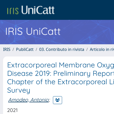
IRIS UniCatt
IRIS
PubliCatt
03. Contributo in rivista
Articolo in r
Extracorporeal Membrane Oxygen
Disease 2019: Preliminary Repor
Chapter of the Extracorporeal L
Survey
Amodeo, Antonio
;
2021