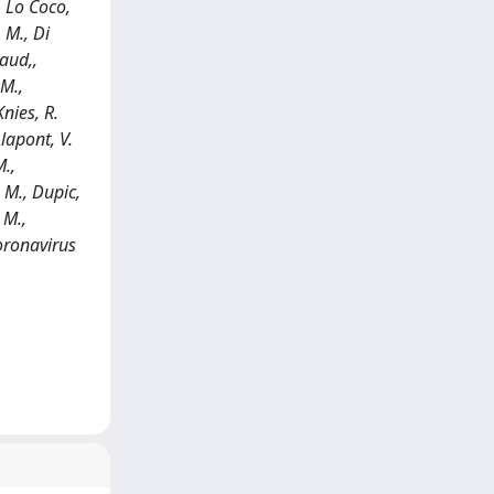
, Lo Coco,
. M., Di
baud,,
 M.,
Knies, R.
Alapont, V.
M.,
. M., Dupic,
 M.,
oronavirus