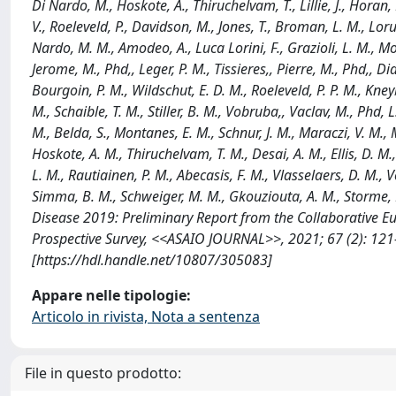
Di Nardo, M., Hoskote, A., Thiruchelvam, T., Lillie, J., Horan,
V., Roeleveld, P., Davidson, M., Jones, T., Broman, L. M., Lorus
Nardo, M. M., Amodeo, A., Luca Lorini, F., Grazioli, L. M., Mo
Jerome, M., Phd,, Leger, P. M., Tissieres,, Pierre, M., Phd,, Did
Bourgoin, P. M., Wildschut, E. D. M., Roeleveld, P. P. M., Kney
M., Schaible, T. M., Stiller, B. M., Vobruba,, Vaclav, M., Phd, 
M., Belda, S., Montanes, E. M., Schnur, J. M., Maraczi, V. M.
Hoskote, A. M., Thiruchelvam, T. M., Desai, A. M., Ellis, D. M.,
L. M., Rautiainen, P. M., Abecasis, F. M., Vlasselaers, D. M., Ve
Simma, B. M., Schweiger, M. M., Gkouziouta, A. M., Storme
Disease 2019: Preliminary Report from the Collaborative E
Prospective Survey, <<ASAIO JOURNAL>>, 2021; 67 (2): 1
[https://hdl.handle.net/10807/305083]
Appare nelle tipologie:
Articolo in rivista, Nota a sentenza
File in questo prodotto: