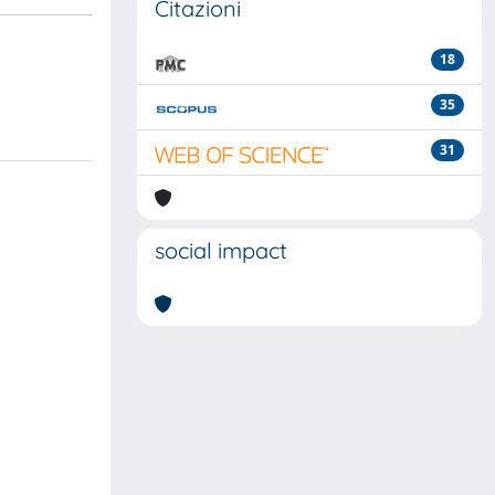
Citazioni
18
35
31
social impact