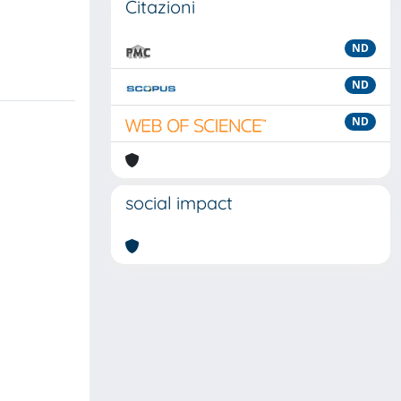
Citazioni
ND
ND
ND
social impact