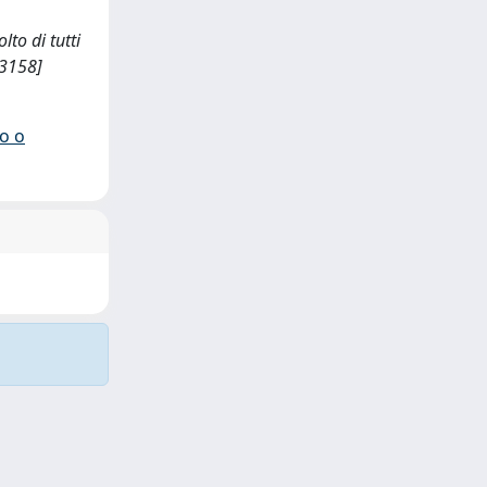
lto di tutti
03158]
io o