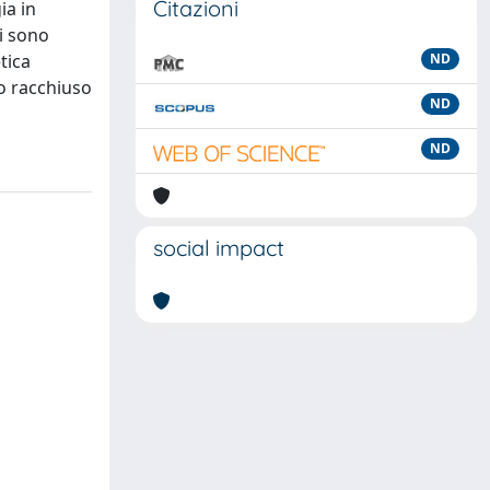
Citazioni
ia in
ti sono
tica
ND
po racchiuso
ND
ND
social impact