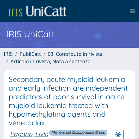
IRIS UniCatt
IRIS
PubliCatt
03. Contributo in rivista
Articolo in rivista, Nota a sentenza
Secondary acute myeloid leukemia
and early infection are independent
predictors of poor survival in acute
myeloid leukemia treated with
hypomethylating agents and
venetoclax
Pagano, Livio
;
Membro del Collaboration Group