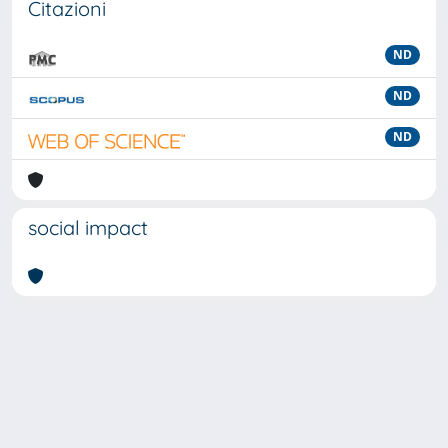
Citazioni
ND
ND
ND
social impact
Powered by
IRIS
-
about IRIS
-
Utilizzo dei cookie
-
Privacy
Copyright © 2026