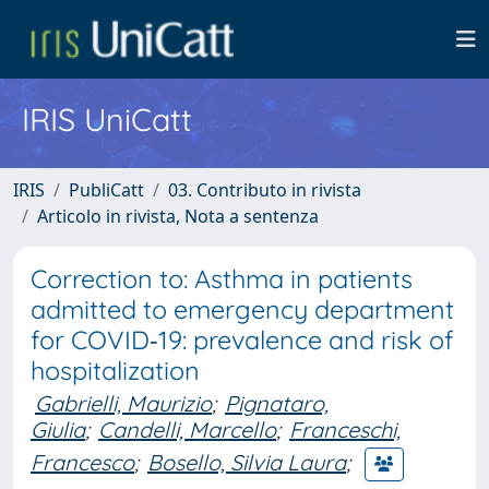
IRIS UniCatt
IRIS
PubliCatt
03. Contributo in rivista
Articolo in rivista, Nota a sentenza
Correction to: Asthma in patients
admitted to emergency department
for COVID‑19: prevalence and risk of
hospitalization
Gabrielli, Maurizio
;
Pignataro,
Giulia
;
Candelli, Marcello
;
Franceschi,
Francesco
;
Bosello, Silvia Laura
;