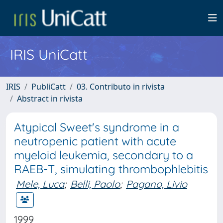
IRIS UniCatt
IRIS
PubliCatt
03. Contributo in rivista
Abstract in rivista
Atypical Sweet's syndrome in a
neutropenic patient with acute
myeloid leukemia, secondary to a
RAEB-T, simulating thrombophlebitis
Mele, Luca
;
Belli, Paolo
;
Pagano, Livio
1999