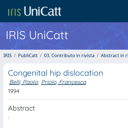
IRIS UniCatt
IRIS
PubliCatt
03. Contributo in rivista
Abstract in r
Congenital hip dislocation
Belli, Paolo
;
Priolo, Francesca
1994
Abstract
.