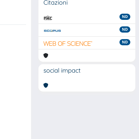
Citazioni
ND
ND
ND
social impact