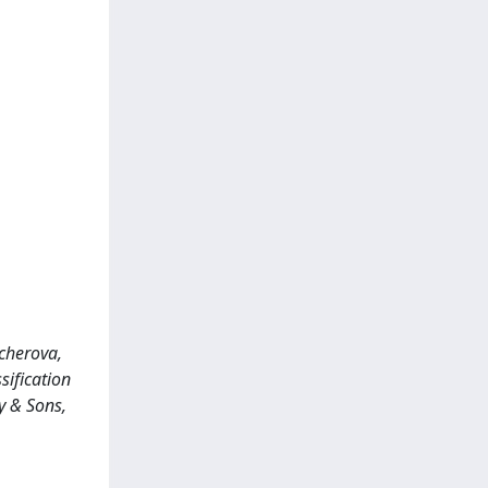
scherova,
sification
y & Sons,