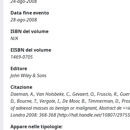
24-ago-2008
Data fine evento
28-ago-2008
ISBN del volume
N/A
EISBN del volume
1469-0705
Editore
John Wiley & Sons
Citazione
Daeman, A., Van Holsbeke, C., Gevaert, O., Fruscio, R., Guerrie
D., Bourne, T., Vergote, I., De Moor, B., Timmerman, D., Pr
of adnexal masses as benign or malignant, Abstract de <<i
Londra 2008: 368-368 [http://hdl.handle.net/10807/29755
Appare nelle tipologie: