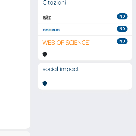
Citazioni
ND
ND
ND
social impact