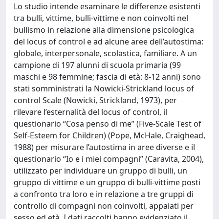
Lo studio intende esaminare le differenze esistenti
tra bulli, vittime, bulli-vittime e non coinvolti nel
bullismo in relazione alla dimensione psicologica
del locus of control e ad alcune aree dell’autostima:
globale, interpersonale, scolastica, familiare. A un
campione di 197 alunni di scuola primaria (99
maschi e 98 femmine; fascia di età: 8-12 anni) sono
stati somministrati la Nowicki-Strickland locus of
control Scale (Nowicki, Strickland, 1973), per
rilevare l’esternalità del locus of control, il
questionario “Cosa penso di me” (Five-Scale Test of
Self-Esteem for Children) (Pope, McHale, Craighead,
1988) per misurare l’autostima in aree diverse e il
questionario “Io e i miei compagni” (Caravita, 2004),
utilizzato per individuare un gruppo di bulli, un
gruppo di vittime e un gruppo di bulli-vittime posti
a confronto tra loro e in relazione a tre gruppi di
controllo di compagni non coinvolti, appaiati per
sesso ed età. I dati raccolti hanno evidenziato il